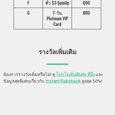
F
ตั๋ว $3 SpinUp
600
G
7-วัน
800
Platinum VIP
Card
รางวัลเพิ่มเติม
โปรโมชั่นพิเศษ ที่นี่
ต้องการรางวัลเพิ่มหรือไม่! ดู
, และ
Instant Rakeback
ข้อมูลสุดพิเศษเกี่ยวกับ
สูงสุด 50%!