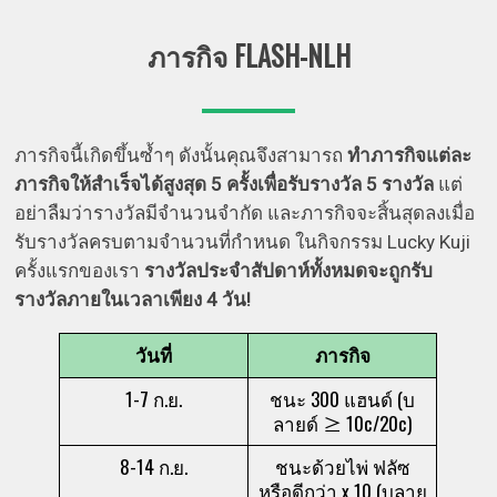
ภารกิจ FLASH-NLH
ภารกิจนี้เกิดขึ้นซ้ำๆ ดังนั้นคุณจึงสามารถ
ทำภารกิจแต่ละ
ภารกิจให้สำเร็จได้สูงสุด 5 ครั้งเพื่อรับรางวัล 5 รางวัล
แต่
อย่าลืมว่ารางวัลมีจำนวนจำกัด และภารกิจจะสิ้นสุดลงเมื่อ
รับรางวัลครบตามจำนวนที่กำหนด ในกิจกรรม Lucky Kuji
ครั้งแรกของเรา
รางวัลประจำสัปดาห์ทั้งหมดจะถูกรับ
รางวัลภายในเวลาเพียง 4 วัน!
วันที่
ภารกิจ
1-7 ก.ย.
ชนะ 300 แฮนด์ (บ
ลายด์ ≥ 10c/20c)
8-14 ก.ย.
ชนะด้วยไพ่ ฟลัซ
หรือดีกว่า x 10 (บลาย