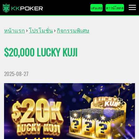
เล่นเลย
ดาวน์โหลด
หน้าแรก
โปรโมชั่น
กิจกรรมพิเศษ
›
›
$20,000 LUCKY KUJI
2025-08-27