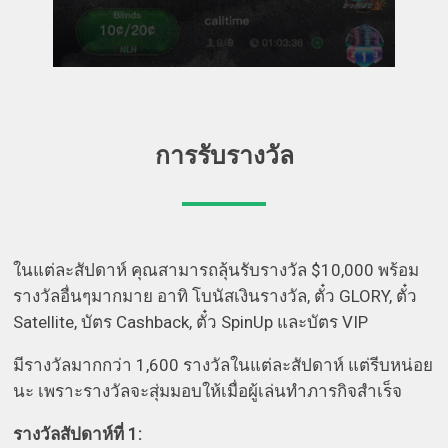
การรับรางวัล
ในแต่ละสัปดาห์ คุณสามารถลุ้นรับรางวัล $10,000 พร้อม
รางวัลอื่นๆมากมาย อาทิ โบนัสเงินรางวัล, ตั๋ว GLORY, ตั๋ว
Satellite, บัตร Cashback, ตั๋ว SpinUp และบัตร VIP
มีรางวัลมากกว่า 1,600 รางวัลในแต่ละสัปดาห์ แต่รีบหน่อย
นะ เพราะรางวัลจะสุ่มมอบให้เมื่อผู้เล่นทำภารกิจสำเร็จ
รางวัลสัปดาห์ที่ 1: