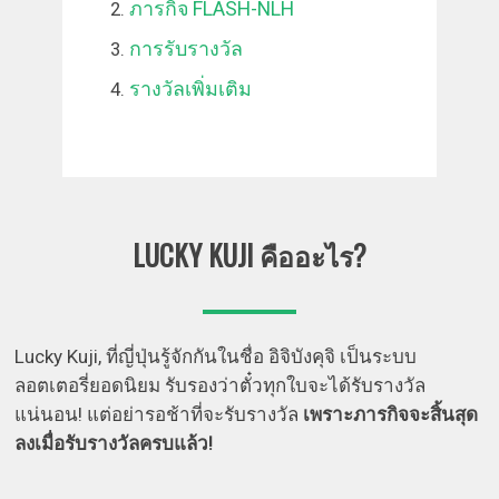
ภารกิจ FLASH-NLH
การรับรางวัล
รางวัลเพิ่มเติม
LUCKY KUJI คืออะไร?
Lucky Kuji, ที่ญี่ปุ่นรู้จักกันในชื่อ อิจิบังคุจิ เป็นระบบ
ลอตเตอรี่ยอดนิยม รับรองว่าตั๋วทุกใบจะได้รับรางวัล
แน่นอน! แต่อย่ารอช้าที่จะรับรางวัล
เพราะภารกิจจะสิ้นสุด
ลงเมื่อรับรางวัลครบแล้ว!