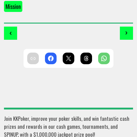
Mission
‹
›
Join KKPoker, improve your poker skills, and win fantastic cash
prizes and rewards in our cash games, tournaments, and
SPINUP, with a $1,000,000 jackpot prize pool!